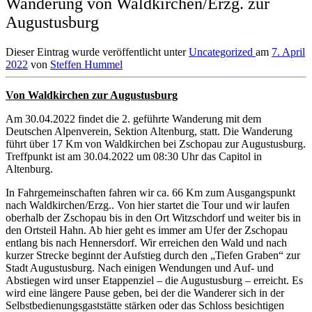
Wanderung von Waldkirchen/Erzg. zur
Augustusburg
Dieser Eintrag wurde veröffentlicht unter
Uncategorized
am
7. April
2022
von
Steffen Hummel
Von Waldkirchen zur Augustusburg
Am 30.04.2022 findet die 2. geführte Wanderung mit dem
Deutschen Alpenverein, Sektion Altenburg, statt. Die Wanderung
führt über 17 Km von Waldkirchen bei Zschopau zur Augustusburg.
Treffpunkt ist am 30.04.2022 um 08:30 Uhr das Capitol in
Altenburg.
In Fahrgemeinschaften fahren wir ca. 66 Km zum Ausgangspunkt
nach Waldkirchen/Erzg.. Von hier startet die Tour und wir laufen
oberhalb der Zschopau bis in den Ort Witzschdorf und weiter bis in
den Ortsteil Hahn. Ab hier geht es immer am Ufer der Zschopau
entlang bis nach Hennersdorf. Wir erreichen den Wald und nach
kurzer Strecke beginnt der Aufstieg durch den „Tiefen Graben“ zur
Stadt Augustusburg. Nach einigen Wendungen und Auf- und
Abstiegen wird unser Etappenziel – die Augustusburg – erreicht. Es
wird eine längere Pause geben, bei der die Wanderer sich in der
Selbstbedienungsgaststätte stärken oder das Schloss besichtigen