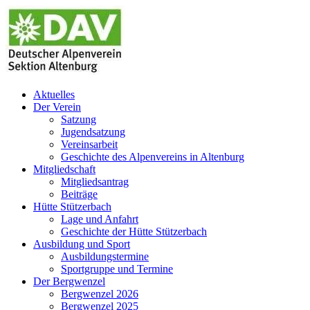
Zum
Inhalt
springen
Aktuelles
Der Verein
Satzung
Jugendsatzung
Vereinsarbeit
Geschichte des Alpenvereins in Altenburg
Mitgliedschaft
Mitgliedsantrag
Beiträge
Hütte Stützerbach
Lage und Anfahrt
Geschichte der Hütte Stützerbach
Ausbildung und Sport
Ausbildungstermine
Sportgruppe und Termine
Der Bergwenzel
Bergwenzel 2026
Bergwenzel 2025