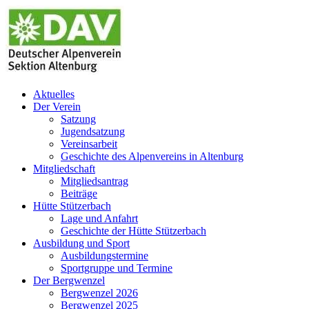
Zum
Inhalt
springen
Aktuelles
Der Verein
Satzung
Jugendsatzung
Vereinsarbeit
Geschichte des Alpenvereins in Altenburg
Mitgliedschaft
Mitgliedsantrag
Beiträge
Hütte Stützerbach
Lage und Anfahrt
Geschichte der Hütte Stützerbach
Ausbildung und Sport
Ausbildungstermine
Sportgruppe und Termine
Der Bergwenzel
Bergwenzel 2026
Bergwenzel 2025