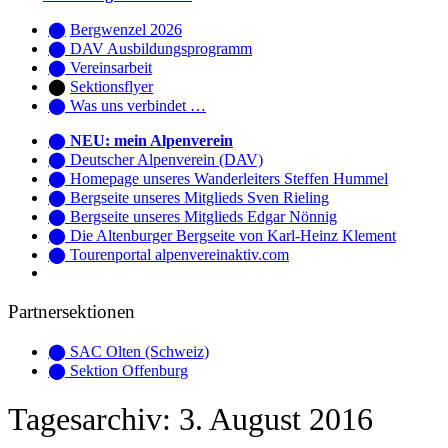
⬤
Bergwenzel 2026
⬤ DAV Ausbildungsprogramm
⬤ Vereinsarbeit
⬤
Sektionsflyer
⬤ Was uns verbindet …
⬤
NEU: mein Alpenverein
⬤
Deutscher Alpenverein (DAV)
⬤
Homepage unseres Wanderleiters Steffen Hummel
⬤
Bergseite unseres Mitglieds Sven Rieling
⬤
Bergseite unseres Mitglieds Edgar Nönnig
⬤
Die Altenburger Bergseite von Karl-Heinz Klement
⬤ Tourenportal alpenvereinaktiv.com
Partnersektionen
⬤
SAC Olten (Schweiz)
⬤
Sektion Offenburg
Tagesarchiv:
3. August 2016