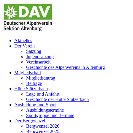
Zum
Inhalt
springen
Aktuelles
Der Verein
Satzung
Jugendsatzung
Vereinsarbeit
Geschichte des Alpenvereins in Altenburg
Mitgliedschaft
Mitgliedsantrag
Beiträge
Hütte Stützerbach
Lage und Anfahrt
Geschichte der Hütte Stützerbach
Ausbildung und Sport
Ausbildungstermine
Sportgruppe und Termine
Der Bergwenzel
Bergwenzel 2026
Bergwenzel 2025