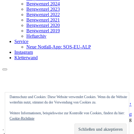
Bergwenzel 2024
Bergwenzel 2023
Bergwenzel 2022
Bergwenzel 2021
Bergwenzel 2020
Bergwenzel 2019
Heftarchiv
Service
Neue Notfall-App: SOS-EU-ALP
Instagram
Kletterwand
Datenschutz und Cookies: Diese Website verwendet Cookies. Wenn du die Website
weiterhin nutzt, stimmst du der Verwendung von Cookies zu.
top ↑
Weitere Informationen, beispielsweise zur Kontrolle von Cookies, findest du hier:
Datenschutzerklärung
|
Impressum
|
Kontakt
Cookie-Richtlinie
© 2017-2020 Alpenverein Sektion Altenburg
·
© 2026
Alpenverein Altenburg
·
Präsentiert von
·
Entworfen mit